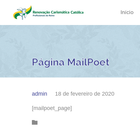
Início
Página MailPoet
admin
18 de fevereiro de 2020
[mailpoet_page]
Category
