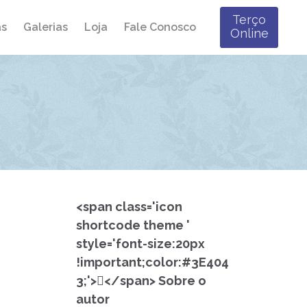
Terço
Skip
as
Galerias
Loja
Fale Conosco
Online
to
content
<span class='icon
shortcode theme '
style='font-size:20px
!important;color:#3E404
3;'></span> Sobre o
autor