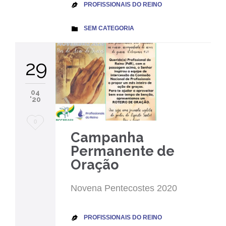
PROFISSIONAIS DO REINO

CATEGORY
SEM CATEGORIA

29
04
'20
Love
0
Campanha
it
Permanente de
Oração
Novena Pentecostes 2020
PROFISSIONAIS DO REINO
