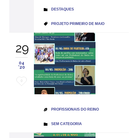
CATEGORY
DESTAQUES

CATEGORY
PROJETO PRIMEIRO DE MAIO

29
04
'20
Love
0
it
PROFISSIONAIS DO REINO

CATEGORY
SEM CATEGORIA
