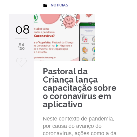
CATEGORY
NOTÍCIAS

08
04
'20
Love
0
Pastoral da
it
Criança lança
capacitação sobre
o coronavírus em
aplicativo
Neste contexto de pandemia,
por causa do avanço do
coronavírus, ações como a da