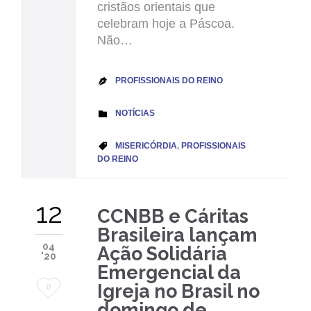
cristãos orientais que
celebram hoje a Páscoa.
Não…
PROFISSIONAIS DO REINO

CATEGORY
NOTÍCIAS

CATEGORY
MISERICÓRDIA
,
PROFISSIONAIS

DO REINO
12
CCNBB e Cáritas
Brasileira lançam
04
Ação Solidária
'20
Emergencial da
Love
Igreja no Brasil no
0
domingo de
it