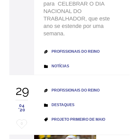
para CELEBRAR O DIA
NACIONAL DO
TRABALHADOR, que este
ano se estende por uma
semana.
PROFISSIONAIS DO REINO

CATEGORY
NOTÍCIAS

29
PROFISSIONAIS DO REINO

CATEGORY
DESTAQUES

04
'20
CATEGORY
PROJETO PRIMEIRO DE MAIO

Love
0
it