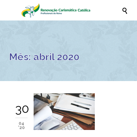

Mês:
abril 2020
30
04
'20