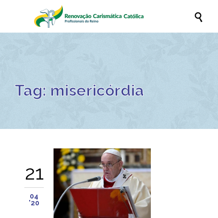

Tag:
misericórdia
21
04
'20