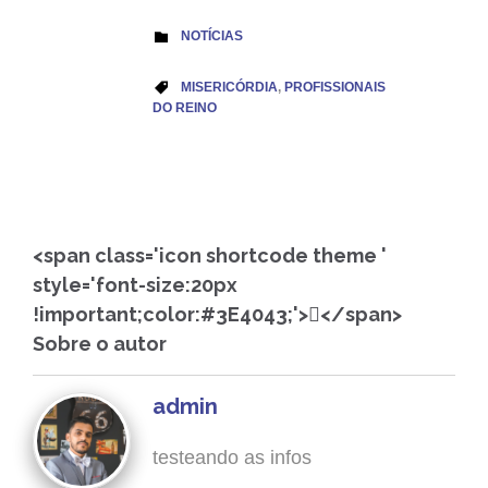
CATEGORY
NOTÍCIAS

CATEGORY
MISERICÓRDIA
,
PROFISSIONAIS

DO REINO
<span class='icon shortcode theme '
style='font-size:20px
!important;color:#3E4043;'></span>
Sobre o autor
admin
testeando as infos